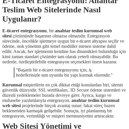
E-Ticaret Entegrasyonu: Anahtar
Teslim Web Sitelerinde Nasıl
Uygulanır?
E-ticaret entegrasyonu
, bir
anahtar teslim kurumsal web
sitesi
çözümünde başarının olmazsa olmazıdır. Entegrasyon
sürecinde, öncelikle işletmeye uygun bir e-ticaret altyapısı seçilir ve
ödeme, stok yönetimi gibi temel modüller istenen sisteme dahil
edilir. Ancak, her işletmenin kendine has dinamikleri bulunduğu için
kimi zaman standart çözümler tam olarak yeterli olmayabilir. Bu
nedenle, özelleştirilebilir entegrasyon seçenekleri önem kazanır.
“Başarılı bir e-ticaret entegrasyonu için, iş
hedeflerinizle tam uyumlu bir yapı kurmak elzemdir.”
Kurumsal
müşterilerin en çok dikkat ettiği konulardan biri, sitenin
güvenlik düzeyidir. SSL sertifikaları, 3D Secure ödeme sistemleri ve
düzenli yedeklemeler burada devreye girer. Ayrıca, kargo ve
muhasebe yazılımlarıyla entegrasyon,
anahtar teslim kurumsal
web sitesi
projelerinde birçok avantaj sunar; fakat süreç bazen
beklenenden karmaşık gelişebilir. Sonuçta, iyi planlanmış bir
entegrasyon, verimliliği ve müşteri memnuniyetini artıracaktır.
Web Sitesi Yönetimi ve