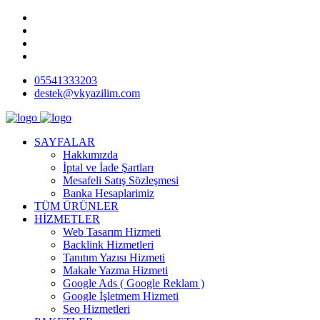
05541333203
destek@vkyazilim.com
SAYFALAR
Hakkımızda
İptal ve İade Şartları
Mesafeli Satış Sözleşmesi
Banka Hesaplarimiz
TÜM ÜRÜNLER
HİZMETLER
Web Tasarım Hizmeti
Backlink Hizmetleri
Tanıtım Yazısı Hizmeti
Makale Yazma Hizmeti
Google Ads ( Google Reklam )
Google İşletmem Hizmeti
Seo Hizmetleri