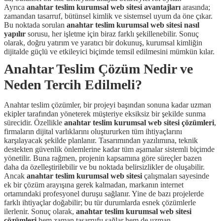
Ayrıca
anahtar teslim kurumsal web sitesi avantajları
arasında;
zamandan tasarruf, bütünsel kimlik ve sistemsel uyum da öne çıkar.
Bu noktada sorulan
anahtar teslim kurumsal web sitesi nasıl
yapılır
sorusu, her işletme için biraz farklı şekillenebilir. Sonuç
olarak, doğru yatırım ve yaratıcı bir dokunuş, kurumsal kimliğin
dijitalde güçlü ve etkileyici biçimde temsil edilmesini mümkün kılar.
Anahtar Teslim Çözüm Nedir ve
Neden Tercih Edilmeli?
Anahtar teslim çözümler, bir projeyi başından sonuna kadar uzman
ekipler tarafından yöneterek müşteriye eksiksiz bir şekilde sunma
sürecidir. Özellikle
anahtar teslim kurumsal web sitesi çözümleri
,
firmaların dijital varlıklarını oluştururken tüm ihtiyaçlarını
karşılayacak şekilde planlanır. Tasarımından yazılımına, teknik
destekten güvenlik önlemlerine kadar tüm aşamalar sistemli biçimde
yönetilir. Buna rağmen, projenin kapsamına göre süreçler bazen
daha da özelleştirilebilir ve bu noktada belirsizlikler de oluşabilir.
Ancak
anahtar teslim kurumsal web sitesi
çalışmaları sayesinde
ek bir çözüm arayışına gerek kalmadan, markanın internet
ortamındaki profesyonel duruşu sağlanır. Yine de bazı projelerde
farklı ihtiyaçlar doğabilir; bu tür durumlarda esnek çözümlerle
ilerlenir. Sonuç olarak,
anahtar teslim kurumsal web sitesi
çözümleri
hem zaman tasarrufu sağlar hem de uzman