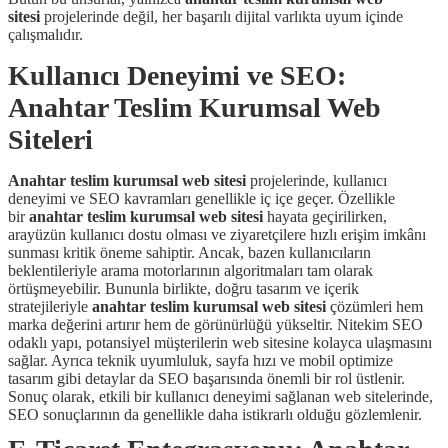
sitesi
projelerinde değil, her başarılı dijital varlıkta uyum içinde
çalışmalıdır.
Kullanıcı Deneyimi ve SEO:
Anahtar Teslim Kurumsal Web
Siteleri
Anahtar teslim kurumsal web sitesi
projelerinde, kullanıcı
deneyimi ve SEO kavramları genellikle iç içe geçer. Özellikle
bir
anahtar teslim kurumsal web sitesi
hayata geçirilirken,
arayüzün kullanıcı dostu olması ve ziyaretçilere hızlı erişim imkânı
sunması kritik öneme sahiptir. Ancak, bazen kullanıcıların
beklentileriyle arama motorlarının algoritmaları tam olarak
örtüşmeyebilir. Bununla birlikte, doğru tasarım ve içerik
stratejileriyle
anahtar teslim kurumsal web sitesi
çözümleri hem
marka değerini artırır hem de görünürlüğü yükseltir. Nitekim SEO
odaklı yapı, potansiyel müşterilerin web sitesine kolayca ulaşmasını
sağlar. Ayrıca teknik uyumluluk, sayfa hızı ve mobil optimize
tasarım gibi detaylar da SEO başarısında önemli bir rol üstlenir.
Sonuç olarak, etkili bir kullanıcı deneyimi sağlanan web sitelerinde,
SEO sonuçlarının da genellikle daha istikrarlı olduğu gözlemlenir.