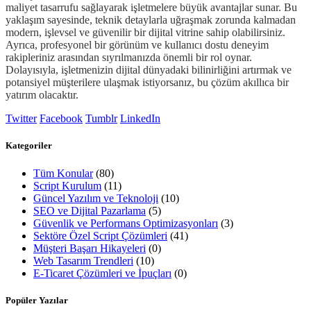
maliyet tasarrufu sağlayarak işletmelere büyük avantajlar sunar. Bu
yaklaşım sayesinde, teknik detaylarla uğraşmak zorunda kalmadan
modern, işlevsel ve güvenilir bir dijital vitrine sahip olabilirsiniz.
Ayrıca, profesyonel bir görünüm ve kullanıcı dostu deneyim
rakipleriniz arasından sıyrılmanızda önemli bir rol oynar.
Dolayısıyla, işletmenizin dijital dünyadaki bilinirliğini artırmak ve
potansiyel müşterilere ulaşmak istiyorsanız, bu çözüm akıllıca bir
yatırım olacaktır.
Twitter
Facebook
Tumblr
LinkedIn
Kategoriler
Tüm Konular
(80)
Script Kurulum
(11)
Güncel Yazılım ve Teknoloji
(10)
SEO ve Dijital Pazarlama
(5)
Güvenlik ve Performans Optimizasyonları
(3)
Sektöre Özel Script Çözümleri
(41)
Müşteri Başarı Hikayeleri
(0)
Web Tasarım Trendleri
(10)
E-Ticaret Çözümleri ve İpuçları
(0)
Popüler Yazılar