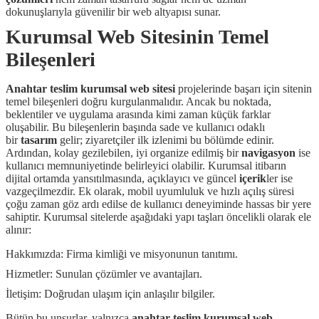
dokunuşlarıyla güvenilir bir web altyapısı sunar.
Kurumsal Web Sitesinin Temel
Bileşenleri
Anahtar teslim kurumsal web sitesi
projelerinde başarı için sitenin
temel bileşenleri doğru kurgulanmalıdır. Ancak bu noktada,
beklentiler ve uygulama arasında kimi zaman küçük farklar
oluşabilir. Bu bileşenlerin başında sade ve kullanıcı odaklı
bir
tasarım
gelir; ziyaretçiler ilk izlenimi bu bölümde edinir.
Ardından, kolay gezilebilen, iyi organize edilmiş bir
navigasyon
ise
kullanıcı memnuniyetinde belirleyici olabilir. Kurumsal itibarın
dijital ortamda yansıtılmasında, açıklayıcı ve güncel
içerik
ler ise
vazgeçilmezdir. Ek olarak, mobil uyumluluk ve hızlı açılış süresi
çoğu zaman göz ardı edilse de kullanıcı deneyiminde hassas bir yere
sahiptir. Kurumsal sitelerde aşağıdaki yapı taşları öncelikli olarak ele
alınır:
Hakkımızda: Firma kimliği ve misyonunun tanıtımı.
Hizmetler: Sunulan çözümler ve avantajları.
İletişim: Doğrudan ulaşım için anlaşılır bilgiler.
Bütün bu unsurlar, yalnızca
anahtar teslim kurumsal web