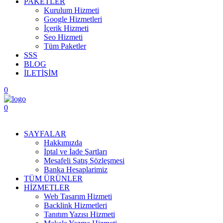
PAKETLER
Kurulum Hizmeti
Google Hizmetleri
İçerik Hizmeti
Seo Hizmeti
Tüm Paketler
SSS
BLOG
İLETİŞİM
0
0
Menüyü Aç
SAYFALAR
Hakkımızda
İptal ve İade Şartları
Mesafeli Satış Sözleşmesi
Banka Hesaplarimiz
TÜM ÜRÜNLER
HİZMETLER
Web Tasarım Hizmeti
Backlink Hizmetleri
Tanıtım Yazısı Hizmeti