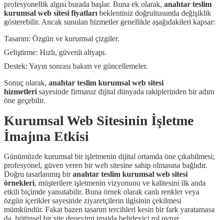
profesyonellik algısı burada başlar. Buna ek olarak,
anahtar teslim
kurumsal web sitesi fiyatları
beklentiniz doğrultusunda değişiklik
gösterebilir. Ancak sunulan hizmetler genellikle aşağıdakileri kapsar:
Tasarım: Özgün ve kurumsal çizgiler.
Geliştirme: Hızlı, güvenli altyapı.
Destek: Yayın sonrası bakım ve güncellemeler.
Sonuç olarak,
anahtar teslim kurumsal web sitesi
hizmetleri
sayesinde firmanız dijital dünyada rakiplerinden bir adım
öne geçebilir.
Kurumsal Web Sitesinin İşletme
İmajına Etkisi
Günümüzde kurumsal bir işletmenin dijital ortamda öne çıkabilmesi;
profesyonel, güven veren bir web sitesine sahip olmasına bağlıdır.
Doğru tasarlanmış bir
anahtar teslim kurumsal web sitesi
örnekleri
, müşterilere işletmenin vizyonunu ve kalitesini ilk anda
etkili biçimde yansıtabilir. Buna örnek olarak canlı renkler veya
özgün içerikler sayesinde ziyaretçilerin ilgisinin çekilmesi
mümkündür. Fakat bazen tasarım tercihleri kesin bir fark yaratamasa
da, bütünsel bir site deneyimi imajda belirleyici rol oynar.