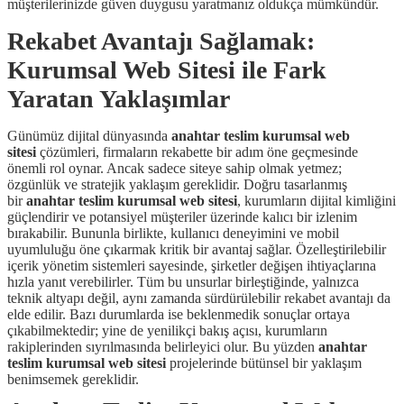
müşterilerinizde güven duygusu yaratmanız oldukça mümkündür.
Rekabet Avantajı Sağlamak:
Kurumsal Web Sitesi ile Fark
Yaratan Yaklaşımlar
Günümüz dijital dünyasında
anahtar teslim kurumsal web
sitesi
çözümleri, firmaların rekabette bir adım öne geçmesinde
önemli rol oynar. Ancak sadece siteye sahip olmak yetmez;
özgünlük ve stratejik yaklaşım gereklidir. Doğru tasarlanmış
bir
anahtar teslim kurumsal web sitesi
, kurumların dijital kimliğini
güçlendirir ve potansiyel müşteriler üzerinde kalıcı bir izlenim
bırakabilir. Bununla birlikte, kullanıcı deneyimini ve mobil
uyumluluğu öne çıkarmak kritik bir avantaj sağlar. Özelleştirilebilir
içerik yönetim sistemleri sayesinde, şirketler değişen ihtiyaçlarına
hızla yanıt verebilirler. Tüm bu unsurlar birleştiğinde, yalnızca
teknik altyapı değil, aynı zamanda sürdürülebilir rekabet avantajı da
elde edilir. Bazı durumlarda ise beklenmedik sonuçlar ortaya
çıkabilmektedir; yine de yenilikçi bakış açısı, kurumların
rakiplerinden sıyrılmasında belirleyici olur. Bu yüzden
anahtar
teslim kurumsal web sitesi
projelerinde bütünsel bir yaklaşım
benimsemek gereklidir.