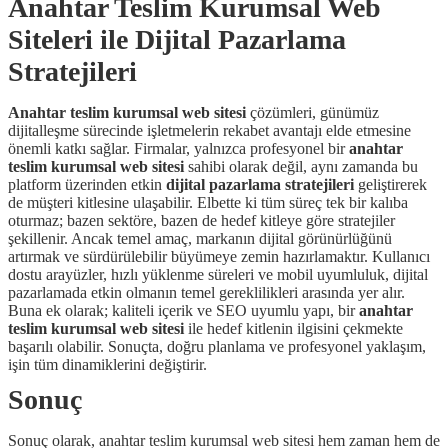
Anahtar Teslim Kurumsal Web
Siteleri ile Dijital Pazarlama
Stratejileri
Anahtar teslim kurumsal web sitesi
çözümleri, günümüz
dijitalleşme sürecinde işletmelerin rekabet avantajı elde etmesine
önemli katkı sağlar. Firmalar, yalnızca profesyonel bir
anahtar
teslim kurumsal web sitesi
sahibi olarak değil, aynı zamanda bu
platform üzerinden etkin
dijital pazarlama stratejileri
geliştirerek
de müşteri kitlesine ulaşabilir. Elbette ki tüm süreç tek bir kalıba
oturmaz; bazen sektöre, bazen de hedef kitleye göre stratejiler
şekillenir. Ancak temel amaç, markanın dijital görünürlüğünü
artırmak ve sürdürülebilir büyümeye zemin hazırlamaktır. Kullanıcı
dostu arayüzler, hızlı yüklenme süreleri ve mobil uyumluluk, dijital
pazarlamada etkin olmanın temel gereklilikleri arasında yer alır.
Buna ek olarak; kaliteli içerik ve SEO uyumlu yapı, bir
anahtar
teslim kurumsal web sitesi
ile hedef kitlenin ilgisini çekmekte
başarılı olabilir. Sonuçta, doğru planlama ve profesyonel yaklaşım,
işin tüm dinamiklerini değiştirir.
Sonuç
Sonuç olarak, anahtar teslim kurumsal web sitesi hem zaman hem de