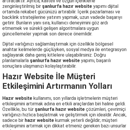
artıracaktır. Ayrıca, kaliteli ve özgün içeriklerle
zenginleştirilmiş bir
şanlıurfa hazır website
yapımı dijital
ortamda rekabet gücünüzü artırabilir. İçerik pazarlaması ve
backlink stratejilerine yatırım yapmak, uzun vadede başarıyı
getirir. Bunların yanı sıra, kullanıcı deneyimini göz ardı
etmemek ve sürekli gelişen algoritmalara uygun
güncellemeler yapmak son derece önemlidir.
Dijital varlığınızı sağlamlaştırmak için özellikle bölgesel
anahtar kelimelerde güçlüyken, sosyal medya ile entegrasyon
sağlayarak daha geniş kitlelere ulaşabilirsiniz. Doğru
planlamalarla
şanlıurfa hazır website
yapımı, başarılı
sonuçlara ulaşmanızı kolaylaştırabilir.
Hazır Website İle Müşteri
Etkileşimini Artırmanın Yolları
Hazır website
kullanımı, son yıllarda işletmelerin müşteri
etkileşimini artırmak adına en etkili araçlardan biri haline geldi.
Özellikle, bu tür
şanlıurfa hazır website
çözümleri, çevrimiçi
varlığınızı hızlıca başlatmak ve geliştirmek için idealdir. Ancak,
sadece bir
hazır website
kurmak yeterli değildir; müşteri
etkileşimini artırmak için dikkat etmeniz gereken bazı unsurlar