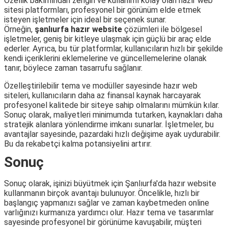
Özellik bakımından zengin ve kullanımı kolay olan hazır web
sitesi platformları, profesyonel bir görünüm elde etmek
isteyen işletmeler için ideal bir seçenek sunar.
Örneğin,
şanlıurfa hazır website
çözümleri ile bölgesel
işletmeler, geniş bir kitleye ulaşmak için güçlü bir araç elde
ederler. Ayrıca, bu tür platformlar, kullanıcıların hızlı bir şekilde
kendi içeriklerini eklemelerine ve güncellemelerine olanak
tanır, böylece zaman tasarrufu sağlanır.
Özelleştirilebilir tema ve modüller sayesinde hazır web
siteleri, kullanıcıların daha az finansal kaynak harcayarak
profesyonel kalitede bir siteye sahip olmalarını mümkün kılar.
Sonuç olarak, maliyetleri minimumda tutarken, kaynakları daha
stratejik alanlara yönlendirme imkanı sunarlar. İşletmeler, bu
avantajlar sayesinde, pazardaki hızlı değişime ayak uydurabilir.
Bu da rekabetçi kalma potansiyelini artırır.
Sonuç
Sonuç olarak, işinizi büyütmek için Şanlıurfa'da hazır website
kullanmanın birçok avantajı bulunuyor. Öncelikle, hızlı bir
başlangıç yapmanızı sağlar ve zaman kaybetmeden online
varlığınızı kurmanıza yardımcı olur. Hazır tema ve tasarımlar
sayesinde profesyonel bir görünüme kavuşabilir, müşteri