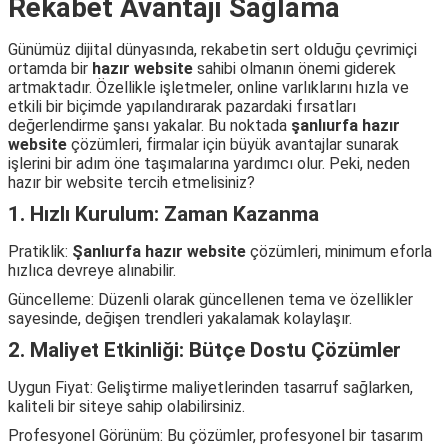
Rekabet Avantajı Sağlama
Günümüz dijital dünyasında, rekabetin sert olduğu çevrimiçi
ortamda bir
hazır website
sahibi olmanın önemi giderek
artmaktadır. Özellikle işletmeler, online varlıklarını hızla ve
etkili bir biçimde yapılandırarak pazardaki fırsatları
değerlendirme şansı yakalar. Bu noktada
şanlıurfa hazır
website
çözümleri, firmalar için büyük avantajlar sunarak
işlerini bir adım öne taşımalarına yardımcı olur. Peki, neden
hazır bir website tercih etmelisiniz?
1. Hızlı Kurulum: Zaman Kazanma
Pratiklik:
Şanlıurfa hazır website
çözümleri, minimum eforla
hızlıca devreye alınabilir.
Güncelleme: Düzenli olarak güncellenen tema ve özellikler
sayesinde, değişen trendleri yakalamak kolaylaşır.
2. Maliyet Etkinliği: Bütçe Dostu Çözümler
Uygun Fiyat: Geliştirme maliyetlerinden tasarruf sağlarken,
kaliteli bir siteye sahip olabilirsiniz.
Profesyonel Görünüm: Bu çözümler, profesyonel bir tasarım