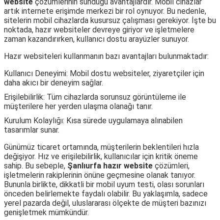
website
çözümlerinin sunduğu avantajlardır. Mobil cihazlar
artık internete erişimde merkezi bir rol oynuyor. Bu nedenle,
sitelerin mobil cihazlarda kusursuz çalışması gerekiyor. İşte bu
noktada, hazır websiteler devreye giriyor ve işletmelere
zaman kazandırırken, kullanıcı dostu arayüzler sunuyor.
Hazır websiteleri kullanmanın bazı avantajları bulunmaktadır:
Kullanıcı Deneyimi: Mobil dostu websiteler, ziyaretçiler için
daha akıcı bir deneyim sağlar.
Erişilebilirlik: Tüm cihazlarda sorunsuz görüntüleme ile
müşterilere her yerden ulaşma olanağı tanır.
Kurulum Kolaylığı: Kısa sürede uygulamaya alınabilen
tasarımlar sunar.
Günümüz ticaret ortamında, müşterilerin beklentileri hızla
değişiyor. Hız ve erişilebilirlik, kullanıcılar için kritik öneme
sahip. Bu sebeple,
Şanlıurfa hazır website
çözümleri,
işletmelerin rakiplerinin önüne geçmesine olanak tanıyor.
Bununla birlikte, dikkatli bir mobil uyum testi, olası sorunları
önceden belirlemekte faydalı olabilir. Bu yaklaşımla, sadece
yerel pazarda değil, uluslararası ölçekte de müşteri bazınızı
genişletmek mümkündür.