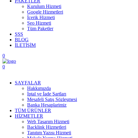
PAKETLER
Kurulum Hizmeti
Google Hizmetleri
İçerik Hizmeti
Seo Hizmeti
Tüm Paketler
SSS
BLOG
İLETİŞİM
0
0
Menüyü Aç
SAYFALAR
Hakkımızda
İptal ve İade Şartları
Mesafeli Satış Sözleşmesi
Banka Hesaplarimiz
TÜM ÜRÜNLER
HİZMETLER
Web Tasarım Hizmeti
Backlink Hizmetleri
Tanıtım Yazısı Hizmeti