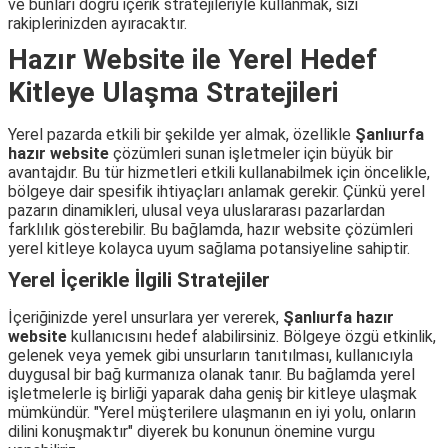
ve bunları doğru içerik stratejileriyle kullanmak, sizi
rakiplerinizden ayıracaktır.
Hazır Website ile Yerel Hedef
Kitleye Ulaşma Stratejileri
Yerel pazarda etkili bir şekilde yer almak, özellikle
Şanlıurfa
hazır website
çözümleri sunan işletmeler için büyük bir
avantajdır. Bu tür hizmetleri etkili kullanabilmek için öncelikle,
bölgeye dair spesifik ihtiyaçları anlamak gerekir. Çünkü yerel
pazarın dinamikleri, ulusal veya uluslararası pazarlardan
farklılık gösterebilir. Bu bağlamda, hazır website çözümleri
yerel kitleye kolayca uyum sağlama potansiyeline sahiptir.
Yerel İçerikle İlgili Stratejiler
İçeriğinizde yerel unsurlara yer vererek,
Şanlıurfa hazır
website
kullanıcısını hedef alabilirsiniz. Bölgeye özgü etkinlik,
gelenek veya yemek gibi unsurların tanıtılması, kullanıcıyla
duygusal bir bağ kurmanıza olanak tanır. Bu bağlamda yerel
işletmelerle iş birliği yaparak daha geniş bir kitleye ulaşmak
mümkündür. "Yerel müşterilere ulaşmanın en iyi yolu, onların
dilini konuşmaktır" diyerek bu konunun önemine vurgu