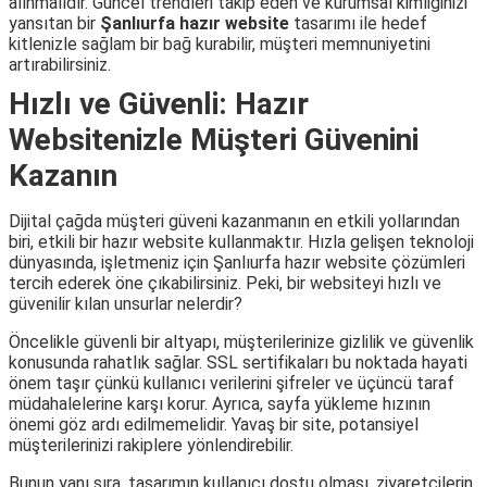
alınmalıdır. Güncel trendleri takip eden ve kurumsal kimliğinizi
yansıtan bir
Şanlıurfa hazır website
tasarımı ile hedef
kitlenizle sağlam bir bağ kurabilir, müşteri memnuniyetini
artırabilirsiniz.
Hızlı ve Güvenli: Hazır
Websitenizle Müşteri Güvenini
Kazanın
Dijital çağda müşteri güveni kazanmanın en etkili yollarından
biri, etkili bir hazır website kullanmaktır. Hızla gelişen teknoloji
dünyasında, işletmeniz için Şanlıurfa hazır website çözümleri
tercih ederek öne çıkabilirsiniz. Peki, bir websiteyi hızlı ve
güvenilir kılan unsurlar nelerdir?
Öncelikle güvenli bir altyapı, müşterilerinize gizlilik ve güvenlik
konusunda rahatlık sağlar. SSL sertifikaları bu noktada hayati
önem taşır çünkü kullanıcı verilerini şifreler ve üçüncü taraf
müdahalelerine karşı korur. Ayrıca, sayfa yükleme hızının
önemi göz ardı edilmemelidir. Yavaş bir site, potansiyel
müşterilerinizi rakiplere yönlendirebilir.
Bunun yanı sıra, tasarımın kullanıcı dostu olması, ziyaretçilerin