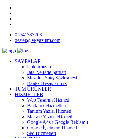
05541333203
destek@vkyazilim.com
SAYFALAR
Hakkımızda
İptal ve İade Şartları
Mesafeli Satış Sözleşmesi
Banka Hesaplarimiz
TÜM ÜRÜNLER
HİZMETLER
Web Tasarım Hizmeti
Backlink Hizmetleri
Tanıtım Yazısı Hizmeti
Makale Yazma Hizmeti
Google Ads ( Google Reklam )
Google İşletmem Hizmeti
Seo Hizmetleri