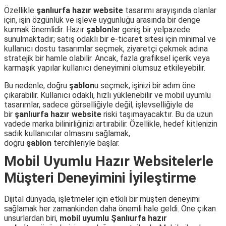
Özellikle
şanlıurfa hazır website
tasarımı arayışında olanlar
için, işin özgünlük ve işleve uygunluğu arasında bir denge
kurmak önemlidir. Hazır
şablon
lar geniş bir yelpazede
sunulmaktadır; satış odaklı bir e-ticaret sitesi için minimal ve
kullanıcı dostu tasarımlar seçmek, ziyaretçi çekmek adına
stratejik bir hamle olabilir. Ancak, fazla grafiksel içerik veya
karmaşık yapılar kullanıcı deneyimini olumsuz etkileyebilir.
Bu nedenle, doğru
şablon
u seçmek, işinizi bir adım öne
çıkarabilir. Kullanıcı odaklı, hızlı yüklenebilir ve mobil uyumlu
tasarımlar, sadece görselliğiyle değil, işlevselliğiyle de
bir
şanlıurfa hazır website
riski taşımayacaktır. Bu da uzun
vadede marka bilinirliğinizi artırabilir. Özellikle, hedef kitlenizin
sadık kullanıcılar olmasını sağlamak,
doğru
şablon
tercihleriyle başlar.
Mobil Uyumlu Hazır Websitelerle
Müşteri Deneyimini İyileştirme
Dijital dünyada, işletmeler için etkili bir müşteri deneyimi
sağlamak her zamankinden daha önemli hale geldi. Öne çıkan
unsurlardan biri,
mobil uyumlu
Şanlıurfa hazır