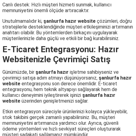
Canlı destek: Hızlı müşteri hizmeti sunmak, kullanıcı
memnuniyetini önemli ölçüde artıracaktır.
Unutulmamalıdır ki,
şanlıurfa hazır website
çözümleri, doğru
stratejilerle desteklendiğinde müşteri etkileşiminizi artırmanın
anahtarı olabilir. Bu yöntemlerden birkaçını uygulayarak
müşterilerinizle daha güçlü ve etkili bir bağ kurabilirsiniz.
E-Ticaret Entegrasyonu: Hazır
Websitenizle Çevrimiçi Satış
Günümüzde, bir
şanlıurfa hazır
işletme sahibiyseniz ve
çevrimiçi satışa adım atmayı düşünüyorsanız,
şanlıurfa hazır
website
entegrasyonu son derece önemlidir. E-ticaret
entegrasyonu, hem teknik altyapıyı sağlayarak hem de
kullanıcı deneyimini iyileştirerek işinizi
şanlıurfa hazır
website
üzerinden genişletmenizi sağlar.
Etkin entegrasyon süreciyle ürünlerinizi kolayca yükleyebilir,
stok takibini gerçek zamanlı yapabilirsiniz. Bu, müşteri
memnuniyetini artırmanıza yardımcı olur. Ayrıca, güvenli
ödeme yöntemleri ve hızlı sevkiyat süreçleri oluşturarak
müşteri sadakati sağlamanız mümkündür.