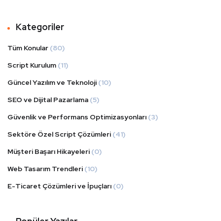
ter
book
blr
dIn
Kategoriler
Tüm Konular
(80)
Script Kurulum
(11)
Güncel Yazılım ve Teknoloji
(10)
SEO ve Dijital Pazarlama
(5)
Güvenlik ve Performans Optimizasyonları
(3)
Sektöre Özel Script Çözümleri
(41)
Müşteri Başarı Hikayeleri
(0)
Web Tasarım Trendleri
(10)
E-Ticaret Çözümleri ve İpuçları
(0)