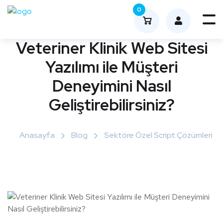
0
Me
nüy
Veteriner Klinik Web Sitesi
ü
Yazılımı ile Müşteri
Aç
Deneyimini Nasıl
Geliştirebilirsiniz?
Anasayfa
Blog
Sektöre Özel Script Çözümleri