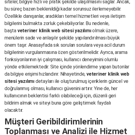
siteler, bilgiye hızlı ve pratik şekilde ulaşılmasını sağlar. Ancak,
bu süreç bazen beklenildiği kadar sorunsuz ilerlemeyebilir.
Özellikle danışanlar, aradıkları temel hizmetleri veya iletişim
bilgilerini bulmakta zorluk çekebiliyorlar. Bu nedenle,
başta
veteriner klinik web sitesi yazılımı
olmak üzere,
menülerin sade ve anlaşılır şekilde yapılandırılması büyük
önem taşır. Anasayfada sık sorulan sorulara veya acil durum
bilgilerinin vurgulanmasına özen gösterilmelidir. Ayrıca, arama
fonksiyonlarının iyi çalışması, kullanıcı deneyimini olumlu
yönde etkilemektedir. Site içinde yönlendirme yapan butonlar
da bilgiye erişimi hızlandırır. Nihayetinde,
veteriner klinik web
sitesi yazılımı
detayları ile oluşturulmuş içeriklerin güncel ve
doğrulanmış olması, kullanıcı güvenini artırır. Yine de, her
kullanıcının beklentisi farklı olabileceği için, düzenli geri
bildirim almak ve siteyi buna göre geliştirmek faydalı
olacaktır.
Müşteri Geribildirimlerinin
Toplanması ve Analizi ile Hizmet