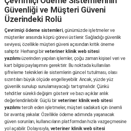
Çevrimiçi Ödeme Sistemlerinin
Güvenliği ve Müşteri Güveni
Üzerindeki Rolü
Çevrimiçi ödeme sistemleri
, günümüzde işletmeler ve
müşteriler arasında köprü görevi üstlenir. Sağladığı güvenlik
seviyesi, özellikle müşteri güveni açısından kritik öneme
sahiptir. Herhangi bir
veteriner klinik web sitesi
yazılımı
üzerinden yapılan işlemler, çoğu zaman kişisel veri ve
kart bilgisi paylaşımını gerektirir. Bu noktada kullanılan
şifreleme teknikleri ile sistemlerin güncel tutulması, olası
sızıntıları büyük ölçüde engelleyebilir. Ancak, yüzde yüz
güvenlik sunulup sunulamayacağı tartışmalıdır. Çünkü
tehditler sürekli değişim gösterir ve bazı açıklar anlık
değerlendirilebilir. Güçlü bir
veteriner klinik web sitesi
yazılımı
tercih eden işletmeler, müşteri sadakati için önemli
bir avantaj yakalar. Özellikle ödeme adımında yaşanacak
güven sorunları, kullanıcıların platformdan hızla vazgeçmesine
yol açabilir. Dolayısıyla,
veteriner klinik web sitesi