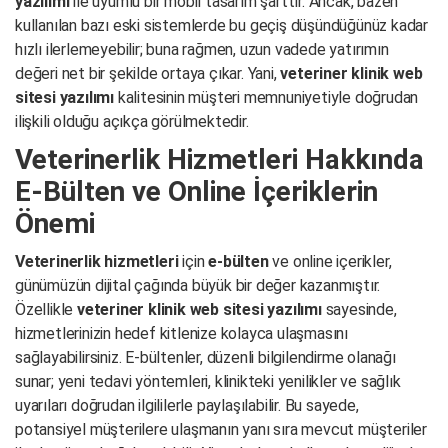
yazılımı
ile uyumlu bir mobil tasarım şarttır. Ancak, bazen
kullanılan bazı eski sistemlerde bu geçiş düşündüğünüz kadar
hızlı ilerlemeyebilir; buna rağmen, uzun vadede yatırımın
değeri net bir şekilde ortaya çıkar. Yani,
veteriner klinik web
sitesi yazılımı
kalitesinin müşteri memnuniyetiyle doğrudan
ilişkili olduğu açıkça görülmektedir.
Veterinerlik Hizmetleri Hakkında
E-Bülten ve Online İçeriklerin
Önemi
Veterinerlik hizmetleri
için
e-bülten
ve online içerikler,
günümüzün dijital çağında büyük bir değer kazanmıştır.
Özellikle
veteriner klinik web sitesi yazılımı
sayesinde,
hizmetlerinizin hedef kitlenize kolayca ulaşmasını
sağlayabilirsiniz. E-bültenler, düzenli bilgilendirme olanağı
sunar; yeni tedavi yöntemleri, klinikteki yenilikler ve sağlık
uyarıları doğrudan ilgililerle paylaşılabilir. Bu sayede,
potansiyel müşterilere ulaşmanın yanı sıra mevcut müşteriler