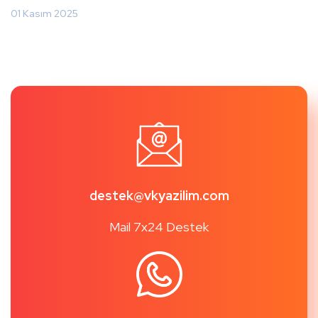
01 Kasım 2025
destek@vkyazilim.com
Mail 7x24 Destek