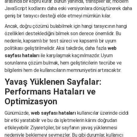
arasında bir köprü kurar. Bunun yanında, transpiler'lar, modern
JavaScript kodlarını daha eski versiyonlara dönüştürerek daha
geniş bir tarayıcı desteği elde etmeyi mümkün kılar.
Ancak, doğru çözümü bulabilmek için hangi tarayıcının hangi
özellikleri desteklediğini bilmek son derece önemlidir. Bu
nedenle, kapsamlı bir test süreci ve kapsamlı bir uyum
politikası geliştirilmelidir. Aksi takdirde, daha fazla
web
sayfası hataları
ile karşılaşmak kaçınılmazdır. Uyum
sorunlarına çözüm bulmak, hem geliştiricilerin tecrübe ve
bilgilerini hem de kullanıcıların memnuniyetini artıracaktır.
Yavaş Yüklenen Sayfalar:
Performans Hataları ve
Optimizasyon
Günümüzde,
web sayfası hataları
kullanıcılar üzerinde ciddi
bir etki yaratabilir ve bu da işletmelerin kârını doğrudan
etkileyebilir. Ziyaretçiler, bir sayfanın yavaş yüklenmesi
nedeniyle beklemeyi sevmezler. Bu gibi durumlar, kullanıcı