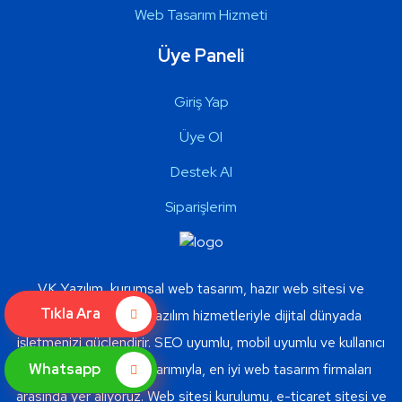
Web Tasarım Hizmeti
Üye Paneli
Giriş Yap
Üye Ol
Destek Al
Siparişlerim
VK Yazılım, kurumsal web tasarım, hazır web sitesi ve
Tıkla Ara
profesyonel web yazılım hizmetleriyle dijital dünyada
işletmenizi güçlendirir. SEO uyumlu, mobil uyumlu ve kullanıcı
Whatsapp
dostu web sitesi tasarımıyla, en iyi web tasarım firmaları
arasında yer alıyoruz. Web sitesi kurulumu, e-ticaret sitesi ve