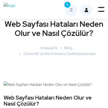
0
Me
nüy
Web Sayfası Hataları Neden
ü
Olur ve Nasıl Çözülür?
Aç
Anasayfa
Blog
Güvenlik Ve Performans Optimizasyonları
Web Sayfası Hataları Neden Olur ve
Nasıl Çözülür?