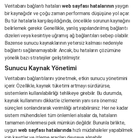
Veritabanı bağlantı hataları
web sayfası hatalarının
yaygın
bir kaynağıdır ve çoğu zaman performans düşüşüne yol açar.
Bu tür hatalarla karşılaşıldığında, öncelikle sorunun kaynağını
belirlemek gerekir. Genellikle, yanlış yapılandırılmış bağlantı
dizeleri veya kesintiye uğramış ağ bağlantıları sebep olabilir.
Bazense sunucu kaynaklarının yetersiz kalması nedeniyle
bağlantı sağlanamayabilir. Ancak, bu hataların çözümüne
yönelik bazı stratejiler geliştirilmiştir.
Sunucu Kaynak Yönetimi
Veritabanı bağlantılarını yönetmek, etkin sunucu yönetimini
içerir. Özellikle, kaynak tüketimi artmayı sürdürürse,
sistemlerin kullanılabilirliği tehlikeye girebilir. Bu durumda,
kaynak kullanımını dikkatle izlemenin yanı sıra önemsiz
süreçleri sonlandırarak verimliliği artırabilirsiniz. Her ne kadar
sistem mühendisleri tüm önlemleri alsalar da, hataların
tamamen önlenmesi pek mümkün değildir. Bununla birlikte,
uygun
web sayfası hatalarında
hızlı müdahaleler yapabilmek
için kayıtlar ve izleme araçları devreye alınabilir.