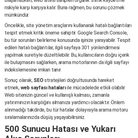
ulaşamazken, web sitesi sahipleri organik trafik kaybetme
riskiyle karşı karşıya kalır. Buna rağmen, bu sorunu çözmek
mümkündür.
Öncelikle, site yönetim araçlarını kullanarak hatalı bağlantıları
tespit etmek kritik öneme sahiptir. Google Search Console,
bu tür sorunları belirleme konusunda işinize yarayabilir. Tespit
edilen hatalı bağlantılar, ilgili sayfaya 301 yönlendirmesi
yapılmak suretiyle düzeltilebilir. Bu, kullanıcıların doğru içerik
ile buluşmasını sağlarken, arama motorlarının da ilgili sayfayı
indekslemesine imkan tanır.
Sonuç olarak,
SEO
stratejileri doğrultusunda hareket
etmek,
web sayfası hataları
ile mücadelede etkili olabilir.
Web sitenizin güncel ve kullanışlı kalması, zamanla
yatırımınızın karşılığını almanıza yardımcı olacaktır. Önlem
alınmadığı takdirde, bu tür hatalar dolayısıyla arama motoru
sıralamalarınızda düşüş yaşayabilirsiniz.
500 Sunucu Hatası ve Yukarı