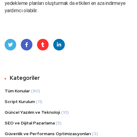
yedekleme planları oluşturmak da etkileri en aza indirmeye
yardımcı olabilir.
Twit
Face
Tum
Linke
ter
book
blr
dIn
Kategoriler
Tüm Konular
(80)
Script Kurulum
(11)
Güncel Yazılım ve Teknoloji
(10)
SEO ve Dijital Pazarlama
(5)
Güvenlik ve Performans Optimizasyonları
(3)