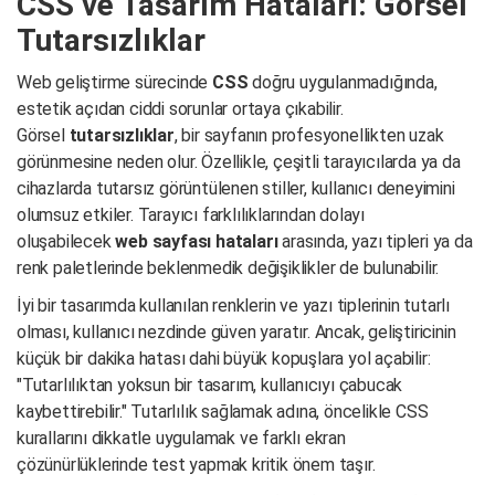
CSS ve Tasarım Hataları: Görsel
Tutarsızlıklar
Web geliştirme sürecinde
CSS
doğru uygulanmadığında,
estetik açıdan ciddi sorunlar ortaya çıkabilir.
Görsel
tutarsızlıklar
, bir sayfanın profesyonellikten uzak
görünmesine neden olur. Özellikle, çeşitli tarayıcılarda ya da
cihazlarda tutarsız görüntülenen stiller, kullanıcı deneyimini
olumsuz etkiler. Tarayıcı farklılıklarından dolayı
oluşabilecek
web sayfası hataları
arasında, yazı tipleri ya da
renk paletlerinde beklenmedik değişiklikler de bulunabilir.
İyi bir tasarımda kullanılan renklerin ve yazı tiplerinin tutarlı
olması, kullanıcı nezdinde güven yaratır. Ancak, geliştiricinin
küçük bir dakika hatası dahi büyük kopuşlara yol açabilir:
"Tutarlılıktan yoksun bir tasarım, kullanıcıyı çabucak
kaybettirebilir." Tutarlılık sağlamak adına, öncelikle CSS
kurallarını dikkatle uygulamak ve farklı ekran
çözünürlüklerinde test yapmak kritik önem taşır.