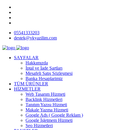
05541333203
destek@vkyazilim.com
SAYFALAR
Hakkımızda
İptal ve İade Şartları
Mesafeli Satış Sözleşmesi
Banka Hesaplarimiz
TÜM ÜRÜNLER
HİZMETLER
Web Tasarım Hizmeti
Backlink Hizmetleri
Tanıtım Yazısı Hizmeti
Makale Yazma Hizmeti
Google Ads ( Google Reklam )
Google İşletmem Hizmeti
Seo Hizmetleri