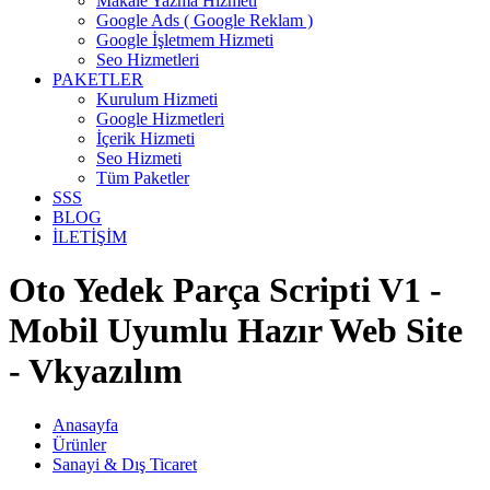
Makale Yazma Hizmeti
Google Ads ( Google Reklam )
Google İşletmem Hizmeti
Seo Hizmetleri
PAKETLER
Kurulum Hizmeti
Google Hizmetleri
İçerik Hizmeti
Seo Hizmeti
Tüm Paketler
SSS
BLOG
İLETİŞİM
Oto Yedek Parça Scripti V1 -
Mobil Uyumlu Hazır Web Site
- Vkyazılım
Anasayfa
Ürünler
Sanayi & Dış Ticaret