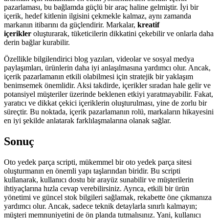
pazarlaması, bu bağlamda güçlü bir araç haline gelmiştir. İyi bir
içerik, hedef kitlenin ilgisini çekmekle kalmaz, aynı zamanda
markanın itibarını da güçlendirir. Markalar,
kreatif
içerikler
oluşturarak, tüketicilerin dikkatini çekebilir ve onlarla daha
derin bağlar kurabilir.
Özellikle bilgilendirici blog yazıları, videolar ve sosyal medya
paylaşımları, ürünlerin daha iyi anlaşılmasına yardımcı olur. Ancak,
içerik pazarlamanın etkili olabilmesi için stratejik bir yaklaşım
benimsemek önemlidir. Aksi takdirde, içerikler sıradan hale gelir ve
potansiyel müşteriler üzerinde beklenen etkiyi yaratmayabilir. Fakat,
yaratıcı ve dikkat çekici içeriklerin oluşturulması, yine de zorlu bir
süreçtir. Bu noktada, içerik pazarlamanın rolü, markaların hikayesini
en iyi şekilde anlatarak farklılaşmalarına olanak sağlar.
Sonuç
Oto yedek parça scripti, mükemmel bir oto yedek parça sitesi
oluşturmanın en önemli yapı taşlarından biridir. Bu scripti
kullanarak, kullanıcı dostu bir arayüz sunabilir ve müşterilerin
ihtiyaçlarına hızla cevap verebilirsiniz. Ayrıca, etkili bir ürün
yönetimi ve güncel stok bilgileri sağlamak, rekabette öne çıkmanıza
yardımcı olur. Ancak, sadece teknik detaylarla sınırlı kalmayın;
müşteri memnuniyetini de ön planda tutmalısınız. Yani, kullanıcı