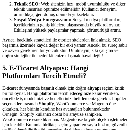
Teknik SEO:
Web sitenizin hızı, mobil uyumluluğu ve diğer
teknik unsurları optimize edilmelidir. Kullanıcı deneyimi
artırıldıkça, geri dönüş oranı da yükselebilir.
Sosyal Medya Entegrasyonu:
Sosyal medya platformları,
içeriklerinizin geniş kitlelere ulaşmasında büyük rol oynar.
Etkileşimi yüksek paylaşımlar yapmak, görünürlüğü artırır.
Ayrıca, backlink stratejileri ile otoriter sitelerden link almak, SEO
başarınız üzerinde kayda değer bir etki yaratır. Ancak, bu süreç sabır
ve özveri gerektiren bir yolculuktur. Unutmayın, sıkı çalışma ve
doğru stratejiler ile hedef kitlenize ulaşmak hayal değil!
5. E-Ticaret Altyapısı: Hangi
Platformları Tercih Etmeli?
E-ticaret dünyasında başarılı olmak için doğru
altyapı
seçimi kritik
bir rol oynar. Hangi platformu tercih edeceğinize karar verirken,
öncelikle iş modelinizi ve hedeflerinizi belirlemeniz gerekir. Popüler
seçenekler arasında
Shopify
, WooCommerce ve Magento öne
çıkarken, her birinin kendine has avantajları bulunmaktadır.
Örneğin, Shopify kullanıcı dostu bir arayüze sahipken,
WooCommerce esneklik sunar. Magento ise büyük ölçekli işletmeler
için idealdir. Bununla birlikte, seçim yaparken sayfa hızları, güvenlik
ve ölçeklenebilirlik gibi unsurları da dikkate almayı unutmayın.