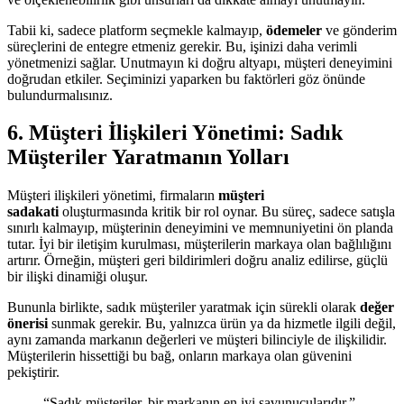
Tabii ki, sadece platform seçmekle kalmayıp,
ödemeler
ve gönderim
süreçlerini de entegre etmeniz gerekir. Bu, işinizi daha verimli
yönetmenizi sağlar. Unutmayın ki doğru altyapı, müşteri deneyimini
doğrudan etkiler. Seçiminizi yaparken bu faktörleri göz önünde
bulundurmalısınız.
6. Müşteri İlişkileri Yönetimi: Sadık
Müşteriler Yaratmanın Yolları
Müşteri ilişkileri yönetimi, firmaların
müşteri
sadakati
oluşturmasında kritik bir rol oynar. Bu süreç, sadece satışla
sınırlı kalmayıp, müşterinin deneyimini ve memnuniyetini ön planda
tutar. İyi bir iletişim kurulması, müşterilerin markaya olan bağlılığını
artırır. Örneğin, müşteri geri bildirimleri doğru analiz edilirse, güçlü
bir ilişki dinamiği oluşur.
Bununla birlikte, sadık müşteriler yaratmak için sürekli olarak
değer
önerisi
sunmak gerekir. Bu, yalnızca ürün ya da hizmetle ilgili değil,
aynı zamanda markanın değerleri ve müşteri bilinciyle de ilişkilidir.
Müşterilerin hissettiği bu bağ, onların markaya olan güvenini
pekiştirir.
“Sadık müşteriler, bir markanın en iyi savunucularıdır.”