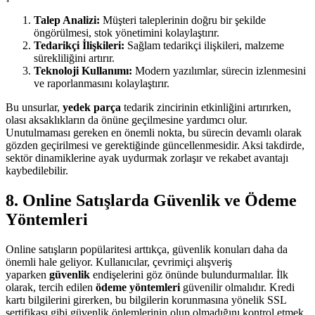
Talep Analizi:
Müşteri taleplerinin doğru bir şekilde
öngörülmesi, stok yönetimini kolaylaştırır.
Tedarikçi İlişkileri:
Sağlam tedarikçi ilişkileri, malzeme
sürekliliğini artırır.
Teknoloji Kullanımı:
Modern yazılımlar, sürecin izlenmesini
ve raporlanmasını kolaylaştırır.
Bu unsurlar,
yedek parça
tedarik zincirinin etkinliğini artırırken,
olası aksaklıkların da önüne geçilmesine yardımcı olur.
Unutulmaması gereken en önemli nokta, bu sürecin devamlı olarak
gözden geçirilmesi ve gerektiğinde güncellenmesidir. Aksi takdirde,
sektör dinamiklerine ayak uydurmak zorlaşır ve rekabet avantajı
kaybedilebilir.
8. Online Satışlarda Güvenlik ve Ödeme
Yöntemleri
Online satışların popülaritesi arttıkça, güvenlik konuları daha da
önemli hale geliyor. Kullanıcılar, çevrimiçi alışveriş
yaparken
güvenlik
endişelerini göz önünde bulundurmalılar. İlk
olarak, tercih edilen
ödeme yöntemleri
güvenilir olmalıdır. Kredi
kartı bilgilerini girerken, bu bilgilerin korunmasına yönelik SSL
sertifikası gibi güvenlik önlemlerinin olup olmadığını kontrol etmek