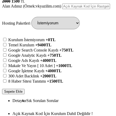
2000
1500
TL
Alan Adınız (Örnek:vkyazilim.com)
Hosting Paketleri
Kurulum İstemiyorum
+0TL
Temel Kurulum
+9400TL
Google Search Console Kaydı
+750TL
Google Analytic Kaydı
+750TL
Google Ads Kaydı
+4000TL
Makale Ve Yayın [ 10 Adet ]
+1000TL
Google İşletme Kaydı
+4000TL
300 Adet Backlink
+2000TL
8 Haber Sitesi Tanıtımı
+1500TL
Sepete Ekle
Detaylar
Sık Sorulan Sorular
Açık Kaynak Kod İçin Kurulum Dahil Değildir !