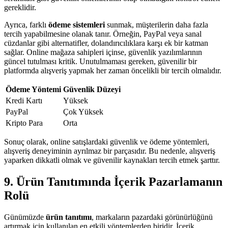
gereklidir.
Ayrıca, farklı
ödeme sistemleri
sunmak, müşterilerin daha fazla
tercih yapabilmesine olanak tanır. Örneğin, PayPal veya sanal
cüzdanlar gibi alternatifler, dolandırıcılıklara karşı ek bir katman
sağlar. Online mağaza sahipleri içinse, güvenlik yazılımlarının
güncel tutulması kritik. Unutulmaması gereken, güvenilir bir
platformda alışveriş yapmak her zaman öncelikli bir tercih olmalıdır.
Ödeme Yöntemi
Güvenlik Düzeyi
Kredi Kartı
Yüksek
PayPal
Çok Yüksek
Kripto Para
Orta
Sonuç olarak, online satışlardaki güvenlik ve ödeme yöntemleri,
alışveriş deneyiminin ayrılmaz bir parçasıdır. Bu nedenle, alışveriş
yaparken dikkatli olmak ve güvenilir kaynakları tercih etmek şarttır.
9. Ürün Tanıtımında İçerik Pazarlamanın
Rolü
Günümüzde
ürün tanıtımı
, markaların pazardaki görünürlüğünü
artırmak için kullanılan en etkili yöntemlerden biridir. İçerik