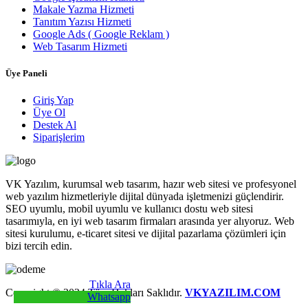
Makale Yazma Hizmeti
Tanıtım Yazısı Hizmeti
Google Ads ( Google Reklam )
Web Tasarım Hizmeti
Üye Paneli
Giriş Yap
Üye Ol
Destek Al
Siparişlerim
VK Yazılım, kurumsal web tasarım, hazır web sitesi ve profesyonel
web yazılım hizmetleriyle dijital dünyada işletmenizi güçlendirir.
SEO uyumlu, mobil uyumlu ve kullanıcı dostu web sitesi
tasarımıyla, en iyi web tasarım firmaları arasında yer alıyoruz. Web
sitesi kurulumu, e-ticaret sitesi ve dijital pazarlama çözümleri için
bizi tercih edin.
Tıkla Ara
Copyright © 2024 Tüm Hakları Saklıdır.
VKYAZILIM.COM
Whatsapp