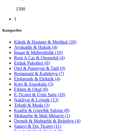
1500
1
Kategoriler
Klinik & Hastane & Medikal
(20)
Avukatlık & Hukuk
(4)
İnşaat & Mühendislik
(10)
Rent A Car & Otomobil
(4)
Emlak Paketleri
(0)
Otel & Pansiyon & Tatil
(0)
Restaurant & Kafeterya
(7)
Elektronik & Elektrik
(4)
Kreş & Anaokulu
(3)
Eğitim & Okul
(8)
E-Ticaret & Ürün Satış
(10)
Nakliyat & Lojistik
(13)
Tekstil & Moda
(3)
Kuaför & Güzellik Salonu
(8)
Muhasebe & Mali Müşavir
(1)
Dernek & Muhtarlık & Belediye
(4)
Sanayi & Dış Ticaret
(11)