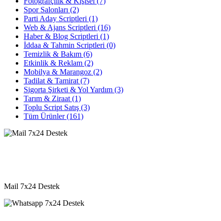
Fotoğrafçılık & Kişisel
(7)
Spor Salonları
(2)
Parti Aday Scriptleri
(1)
Web & Ajans Scriptleri
(16)
Haber & Blog Scriptleri
(1)
İddaa & Tahmin Scriptleri
(0)
Temizlik & Bakım
(6)
Etkinlik & Reklam
(2)
Mobilya & Marangoz
(2)
Tadilat & Tamirat
(7)
Sigorta Şirketi & Yol Yardım
(3)
Tarım & Ziraat
(1)
Toplu Script Satış
(3)
Tüm Ürünler
(161)
destek@vkyazilim.com
Mail 7x24 Destek