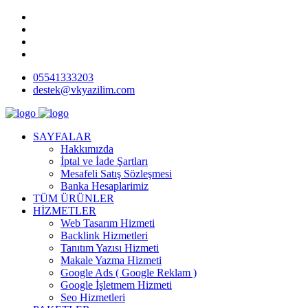
05541333203
destek@vkyazilim.com
SAYFALAR
Hakkımızda
İptal ve İade Şartları
Mesafeli Satış Sözleşmesi
Banka Hesaplarimiz
TÜM ÜRÜNLER
HİZMETLER
Web Tasarım Hizmeti
Backlink Hizmetleri
Tanıtım Yazısı Hizmeti
Makale Yazma Hizmeti
Google Ads ( Google Reklam )
Google İşletmem Hizmeti
Seo Hizmetleri