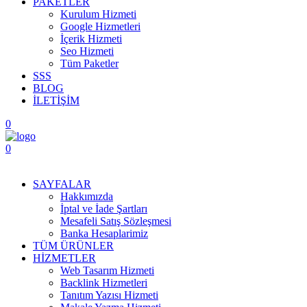
PAKETLER
Kurulum Hizmeti
Google Hizmetleri
İçerik Hizmeti
Seo Hizmeti
Tüm Paketler
SSS
BLOG
İLETİŞİM
0
0
Menüyü Aç
SAYFALAR
Hakkımızda
İptal ve İade Şartları
Mesafeli Satış Sözleşmesi
Banka Hesaplarimiz
TÜM ÜRÜNLER
HİZMETLER
Web Tasarım Hizmeti
Backlink Hizmetleri
Tanıtım Yazısı Hizmeti