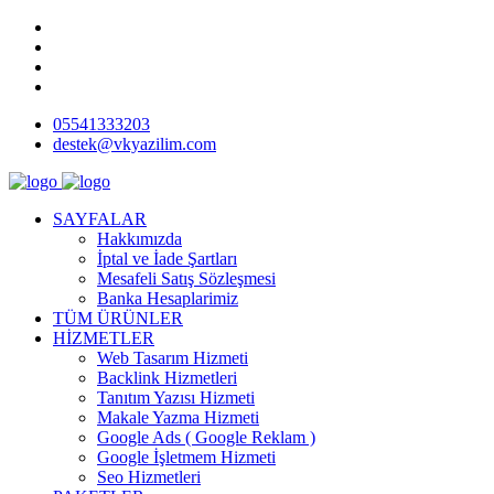
05541333203
destek@vkyazilim.com
SAYFALAR
Hakkımızda
İptal ve İade Şartları
Mesafeli Satış Sözleşmesi
Banka Hesaplarimiz
TÜM ÜRÜNLER
HİZMETLER
Web Tasarım Hizmeti
Backlink Hizmetleri
Tanıtım Yazısı Hizmeti
Makale Yazma Hizmeti
Google Ads ( Google Reklam )
Google İşletmem Hizmeti
Seo Hizmetleri