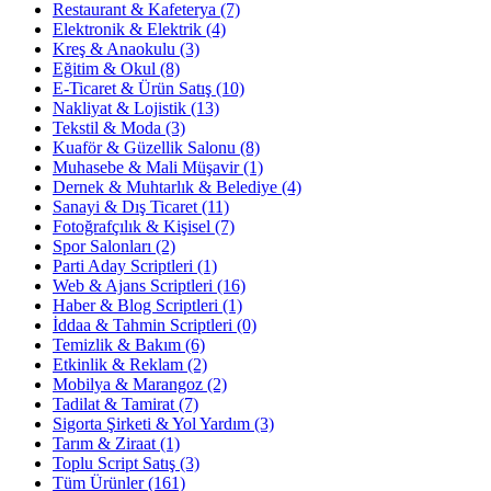
Restaurant & Kafeterya
(7)
Elektronik & Elektrik
(4)
Kreş & Anaokulu
(3)
Eğitim & Okul
(8)
E-Ticaret & Ürün Satış
(10)
Nakliyat & Lojistik
(13)
Tekstil & Moda
(3)
Kuaför & Güzellik Salonu
(8)
Muhasebe & Mali Müşavir
(1)
Dernek & Muhtarlık & Belediye
(4)
Sanayi & Dış Ticaret
(11)
Fotoğrafçılık & Kişisel
(7)
Spor Salonları
(2)
Parti Aday Scriptleri
(1)
Web & Ajans Scriptleri
(16)
Haber & Blog Scriptleri
(1)
İddaa & Tahmin Scriptleri
(0)
Temizlik & Bakım
(6)
Etkinlik & Reklam
(2)
Mobilya & Marangoz
(2)
Tadilat & Tamirat
(7)
Sigorta Şirketi & Yol Yardım
(3)
Tarım & Ziraat
(1)
Toplu Script Satış
(3)
Tüm Ürünler
(161)