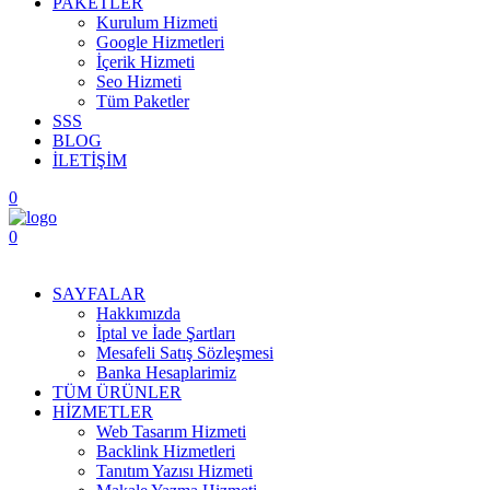
PAKETLER
Kurulum Hizmeti
Google Hizmetleri
İçerik Hizmeti
Seo Hizmeti
Tüm Paketler
SSS
BLOG
İLETİŞİM
0
0
Menüyü Aç
SAYFALAR
Hakkımızda
İptal ve İade Şartları
Mesafeli Satış Sözleşmesi
Banka Hesaplarimiz
TÜM ÜRÜNLER
HİZMETLER
Web Tasarım Hizmeti
Backlink Hizmetleri
Tanıtım Yazısı Hizmeti