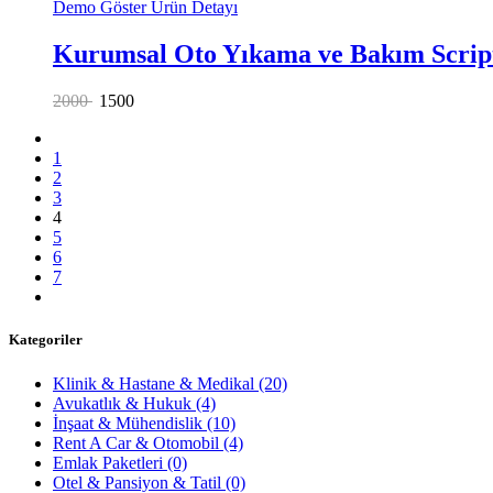
Demo Göster
Ürün Detayı
Kurumsal Oto Yıkama ve Bakım Script
2000
1500
1
2
3
4
5
6
7
Kategoriler
Klinik & Hastane & Medikal
(20)
Avukatlık & Hukuk
(4)
İnşaat & Mühendislik
(10)
Rent A Car & Otomobil
(4)
Emlak Paketleri
(0)
Otel & Pansiyon & Tatil
(0)