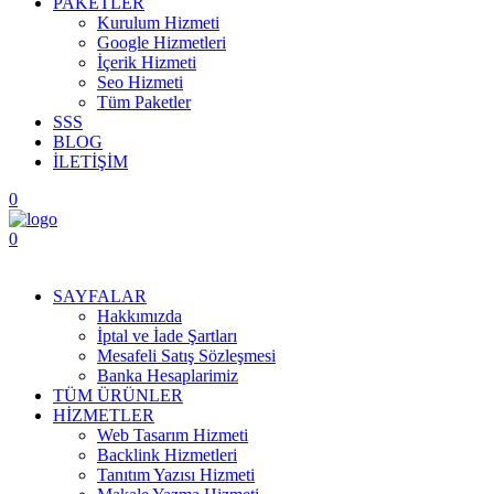
PAKETLER
Kurulum Hizmeti
Google Hizmetleri
İçerik Hizmeti
Seo Hizmeti
Tüm Paketler
SSS
BLOG
İLETİŞİM
0
0
Menüyü Aç
SAYFALAR
Hakkımızda
İptal ve İade Şartları
Mesafeli Satış Sözleşmesi
Banka Hesaplarimiz
TÜM ÜRÜNLER
HİZMETLER
Web Tasarım Hizmeti
Backlink Hizmetleri
Tanıtım Yazısı Hizmeti