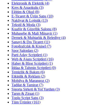
Elektronik & Elektrik
(4)
Kreş & Anaokulu
(3)
Eğitim & Okul
(8)
E-Ticaret & Ürün Satış
(10)
Nakliyat & Lojistik
(13)
Tekstil & Moda
(3)
Kuaför & Güzellik Salonu
(8)
Muhasebe & Mali Müşavir
(1)
Dernek & Muhtarlık & Belediye
(4)
Sanayi & Dış Ticaret
(11)
Fotoğrafçılık & Kişisel
(7)
Spor Salonları
(2)
Parti Aday Scriptleri
(1)
Web & Ajans Scriptleri
(16)
Haber & Blog Scriptleri
(1)
İddaa & Tahmin Scriptleri
(0)
Temizlik & Bakım
(6)
Etkinlik & Reklam
(2)
Mobilya & Marangoz
(2)
Tadilat & Tamirat
(7)
Sigorta Şirketi & Yol Yardım
(3)
Tarım & Ziraat
(1)
Toplu Script Satış
(3)
Tüm Ürünler
(161)