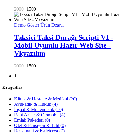
2000
1500
Demo Göster
Ürün Detayı
Taksici Taksi Durağı Scripti V1 -
Mobil Uyumlu Hazır Web Site -
Vkyazılım
2000
1500
1
Kategoriler
Klinik & Hastane & Medikal
(20)
Avukatlık & Hukuk
(4)
İnşaat & Mühendislik
(10)
Rent A Car & Otomobil
(4)
Emlak Paketleri
(0)
Otel & Pansiyon & Tatil
(0)
Restaurant & Kafeterya
(7)