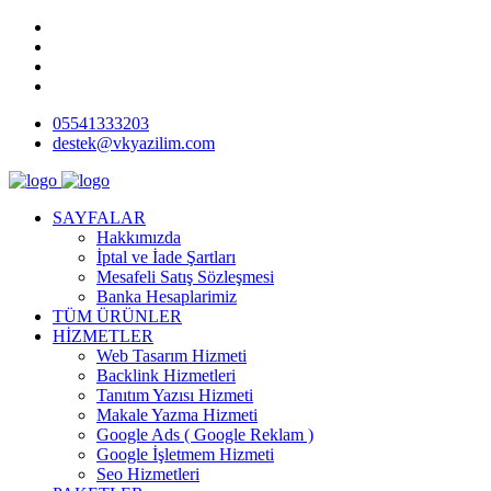
05541333203
destek@vkyazilim.com
SAYFALAR
Hakkımızda
İptal ve İade Şartları
Mesafeli Satış Sözleşmesi
Banka Hesaplarimiz
TÜM ÜRÜNLER
HİZMETLER
Web Tasarım Hizmeti
Backlink Hizmetleri
Tanıtım Yazısı Hizmeti
Makale Yazma Hizmeti
Google Ads ( Google Reklam )
Google İşletmem Hizmeti
Seo Hizmetleri